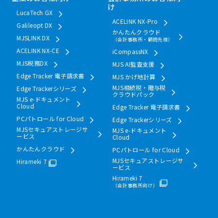
け
LucaTech GX
ACELINK NX-Pro
Galileopt DX
かんたんクラウド
MJSLINK DX
（会計事務所・顧問先様）
ACELINK NX-CE
iCompassNX
MJS税務DX
MJS AI監査支援
Edge Tracker 電子請求書
MJS かげ地計算
MJS相続税・贈与税
Edge Trackerシリーズ
クラウドパック
MJS e-ドキュメント
Cloud
Edge Tracker 電子請求書
PCパトロール for Cloud
Edge Trackerシリーズ
MJSセキュアストレージサ
MJS e-ドキュメント
ービス
Cloud
かんたんクラウド
PCパトロール for Cloud
MJSセキュアストレージサ
Hirameki 7
ービス
Hirameki 7
（会計事務所向け）