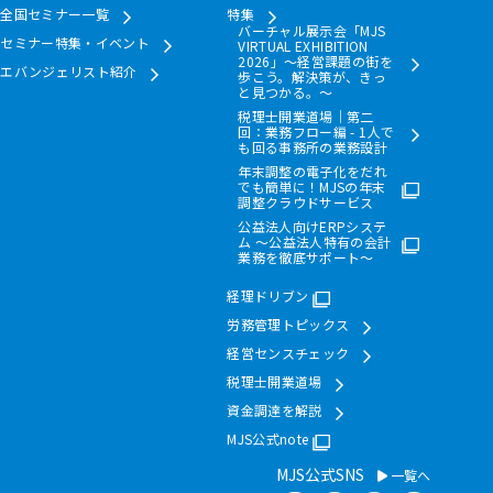
全国セミナー一覧
特集
バーチャル展示会「MJS
セミナー特集・イベント
VIRTUAL EXHIBITION
2026」～経営課題の街を
エバンジェリスト紹介
歩こう。解決策が、きっ
と見つかる。～
税理士開業道場｜第二
回：業務フロー編 - 1人で
も回る事務所の業務設計
年末調整の電子化をだれ
でも簡単に！MJSの年末
調整クラウドサービス
公益法人向けERPシステ
ム ～公益法人特有の会計
業務を徹底サポート～
経理ドリブン
労務管理トピックス
経営センスチェック
税理士開業道場
資金調達を解説
MJS公式note
MJS公式SNS
一覧へ