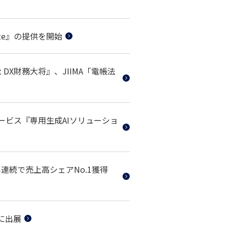
ate』の提供を開始
 DX財務大将』、JIIMA「電帳法
ャットサービス『専用生成AIソリューショ
年連続で売上高シェアNo.1獲得
に出展