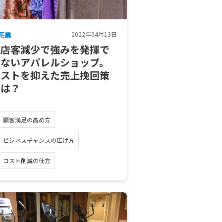
売業
2022年04月13日
来店客減少で強みを発揮で
きないアパレルショップ。
コストを抑えた売上挽回策
とは？
顧客満足の高め方
ビジネスチャンスの広げ方
コスト削減の仕方