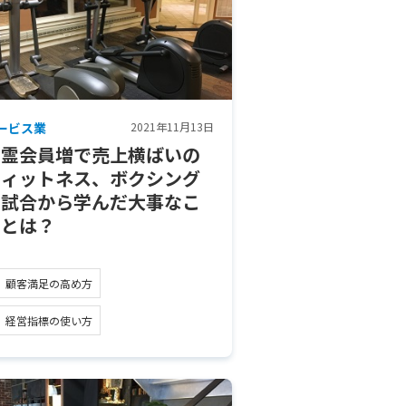
ービス業
2021年11月13日
幽霊会員増で売上横ばいの
フィットネス、ボクシング
の試合から学んだ大事なこ
ととは？
顧客満足の高め方
経営指標の使い方