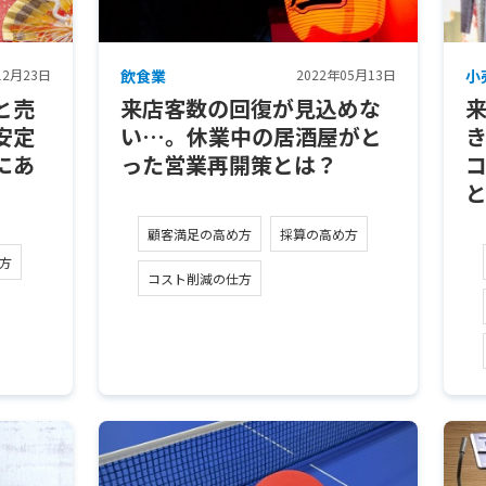
12月23日
飲食業
2022年05月13日
小
と売
来店客数の回復が見込めな
安定
い…。休業中の居酒屋がと
にあ
った営業再開策とは？
顧客満足の高め方
採算の高め方
方
コスト削減の仕方