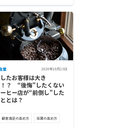
食業
2020年10月13日
逃したお客様は大き
い！？ “後悔”したくない
コーヒー店が“前倒し”した
こととは？
顧客満足の高め方
採算の高め方