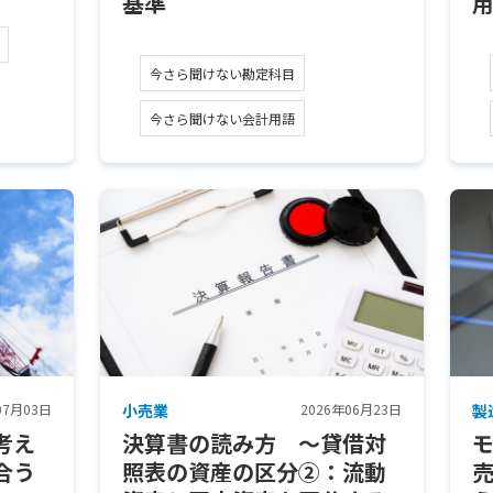
基準
今さら聞けない勘定科目
今さら聞けない会計用語
07月03日
小売業
2026年06月23日
製
考え
決算書の読み方 ～貸借対
合う
照表の資産の区分②：流動
売