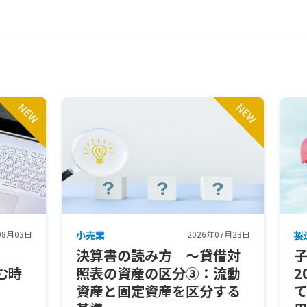
08月03日
小売業
2026年07月23日
製
決算書の読み方 ～貸借対
む時
照表の資産の区分③：流動
2
資産と固定資産を区分する