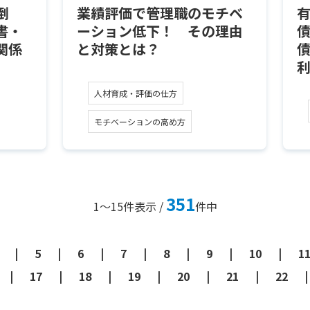
倒
業績評価で管理職のモチベ
書・
ーション低下！ その理由
関係
と対策とは？
人材育成・評価の仕方
モチベーションの高め方
351
1～15
件表示 /
件中
5
6
7
8
9
10
1
17
18
19
20
21
22