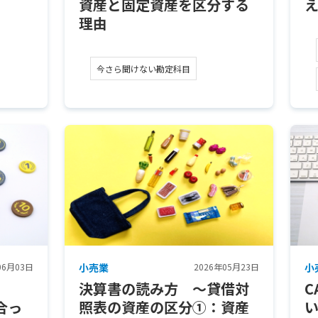
資産と固定資産を区分する
理由
今さら聞けない勘定科目
06月03日
小売業
2026年05月23日
小
決算書の読み方 ～貸借対
C
合っ
照表の資産の区分①：資産