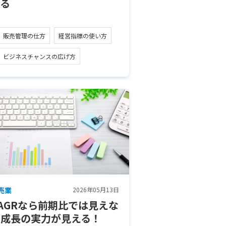
える
販売管理の仕方
経営指標の使い方
ビジネスチャンスの広げ方
売業
2026年05月13日
AGRなら前期比では見えな
い成長の実力が見える！