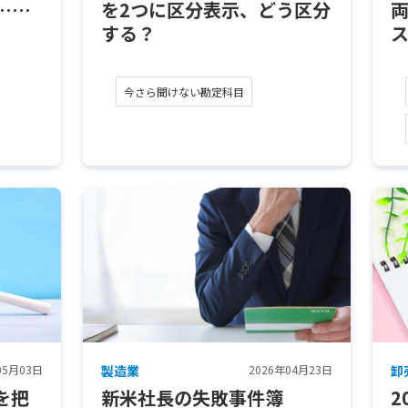
……
を2つに区分表示、どう区分
する？
今さら聞けない勘定科目
05月03日
製造業
2026年04月23日
卸
を把
新米社長の失敗事件簿
2