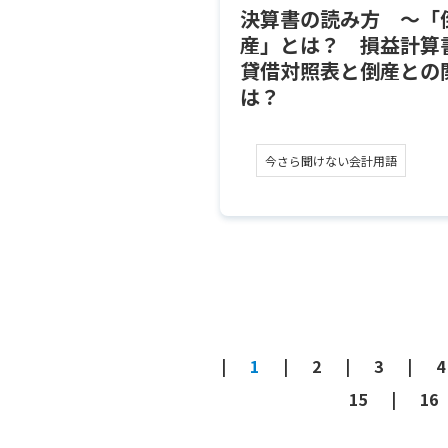
決算書の読み方 ～「
産」とは？ 損益計算
貸借対照表と倒産との
は？
今さら聞けない会計用語
1
2
3
4
15
16