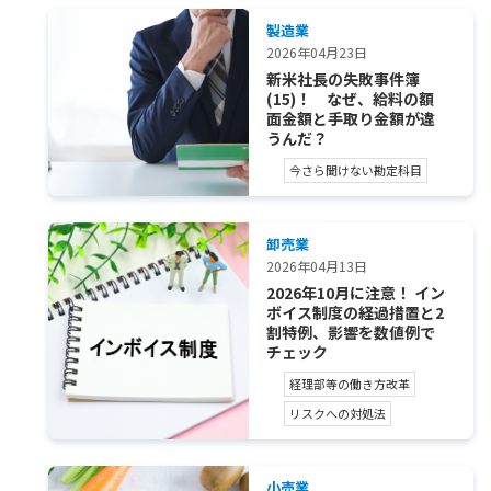
製造業
2026年04月23日
新米社長の失敗事件簿
(15)！ なぜ、給料の額
面金額と手取り金額が違
うんだ？
今さら聞けない勘定科目
卸売業
2026年04月13日
2026年10月に注意！ イン
ボイス制度の経過措置と2
割特例、影響を数値例で
チェック
経理部等の働き方改革
リスクへの対処法
小売業