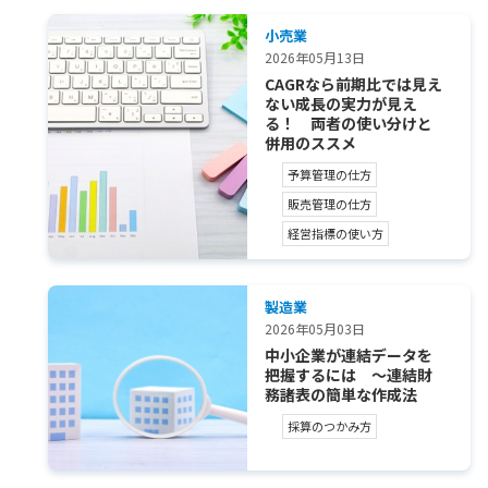
小売業
2026年05月13日
CAGRなら前期比では見え
ない成長の実力が見え
る！ 両者の使い分けと
併用のススメ
予算管理の仕方
販売管理の仕方
経営指標の使い方
製造業
2026年05月03日
中小企業が連結データを
把握するには ～連結財
務諸表の簡単な作成法
採算のつかみ方