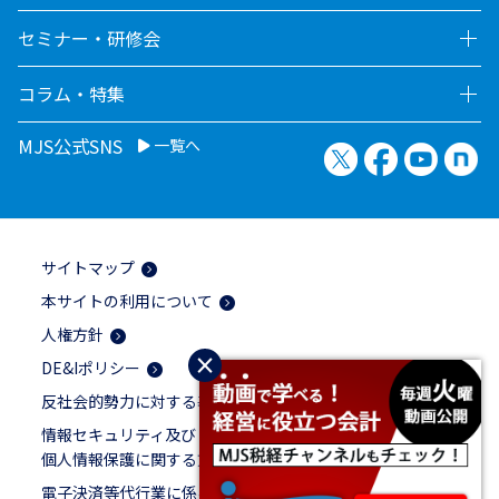
セミナー・研修会
コラム・特集
MJS公式SNS
一覧へ
X（旧Twitter）
Facebook
YouTu
no
サイトマップ
本サイトの利用について
人権方針
×
DE&Iポリシー
反社会的勢力に対する基本方針
情報セキュリティ及び
個人情報保護に関する方針
電子決済等代行業に係る表示