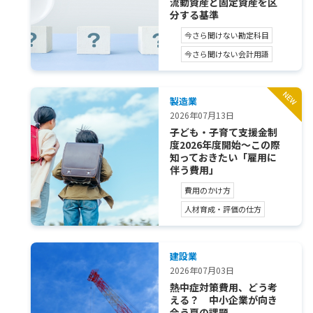
流動資産と固定資産を区
分する基準
今さら聞けない勘定科目
今さら聞けない会計用語
製造業
2026年07月13日
子ども・子育て支援金制
度2026年度開始～この際
知っておきたい「雇用に
伴う費用」
費用のかけ方
人材育成・評価の仕方
建設業
2026年07月03日
熱中症対策費用、どう考
える？ 中小企業が向き
合う夏の課題