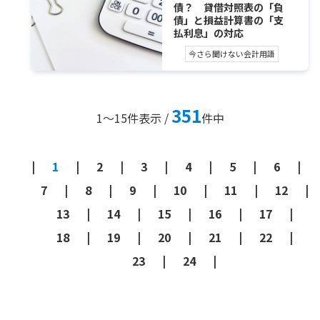
債？ 貸借対照表の「負
債」と損益計算書の「支
払利息」の対応
今さら聞けない会計用語
351
1～15
件表示 /
件中
1
2
3
4
5
6
7
8
9
10
11
12
13
14
15
16
17
18
19
20
21
22
23
24