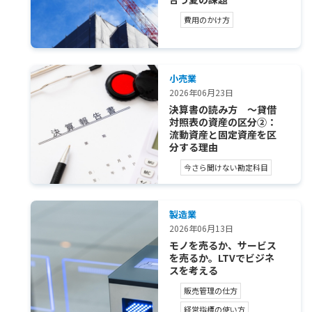
費用のかけ方
小売業
2026年06月23日
決算書の読み方 ～貸借
対照表の資産の区分②：
流動資産と固定資産を区
分する理由
今さら聞けない勘定科目
製造業
2026年06月13日
モノを売るか、サービス
を売るか。LTVでビジネ
スを考える
販売管理の仕方
経営指標の使い方